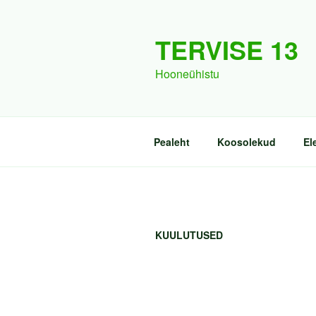
Перейти
к
TERVISE 13
содержимому
Hooneühistu
Pealeht
Koosolekud
El
KUULUTUSED